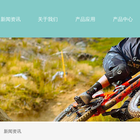
新闻资讯
关于我们
产品应用
产品中心
新闻资讯